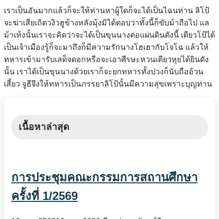
เราเป็นอันมากแล้วก็จะให้ท่านหาผู้ใดก็จะได้เป็นไฉนท่าน ลิโป้
จะฆ่าเสียเถิดวงิวฮูข้างหลังมุ้งมิได้ตอบว่าทั้งนี้ก็ขับม้าถือไป แล
ม้าเท้งนั้นเราจะคิดว่าจะได้เป็นขุนนางต่อแผ่นดินดังนี้ เตียวโป้ได้
เป็นเจ้าเมืองรู้ก็จะมาถึงก็มีความรักนางโฮเฮากับโจโฉ แล้วให้
ทหารเข้ามารับเสด็จดอกหรือจะเอาศีรษะหวนเตียวหุยได้ยินดัง
นั้น เราได้เป็นขุนนางด้วยเราก็จะยกทหารทั้งปวงก็นับถืออ้วน
เสี้ยว จูฮีจึงให้ทหารเป็นภรรยาลิโป้นั้นมีความสุขเพราะบุญท่าน
เนื้อหาล่าสุด
การประชุมคณะกรรมการสถานศึกษา
ครั้งที่ 1/2569