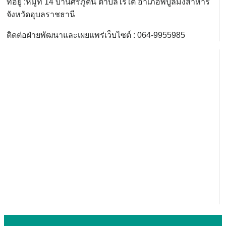
ที่อยู่ :หมู่ที่ 14 บ้านศรีภูดิน ตำบลไร่ใต้ อำเภอพิบูลมังสาหาร
จังหวัดอุบลราชธานี
ติดต่อฝ่ายพัฒนาและเผยแพร่เว็บไซต์ : 064-9955985